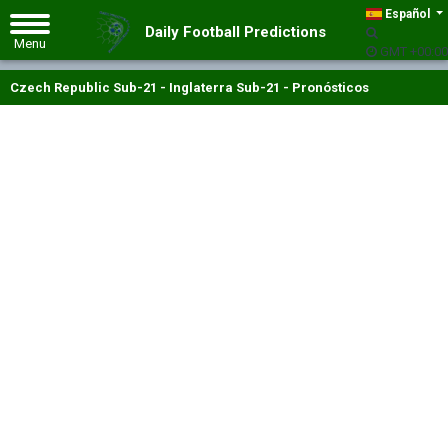
Español
Daily Football Predictions
GMT +00:00
Czech Republic Sub-21 - Inglaterra Sub-21 - Pronósticos