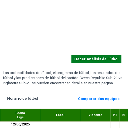
Hacer Análisis de Fútbol
Las probabilidades de fútbol, el programa de fútbol, los resultados de
fútbol y las predicciones de fútbol del partido Czech Republic Sub-21 vs.
Inglaterra Sub-21 se pueden encontrar en detalle en nuestra página.
Horario de fútbol
Comparar dos equipos
Fecha
Local
Visitante
PT
RF
Liga
12/06/2025