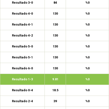
Resultado 3-0
84
%0
Resultado 4-0
130
%0
Resultado 4-1
130
%0
Resultado 4-2
130
%0
Resultado 5-0
130
%0
Resultado 5-1
130
%0
Resultado 6-0
130
%0
Resultado 1-3
9.81
%0
Resultado 0-4
18.5
%0
Resultado 2-4
39
%0