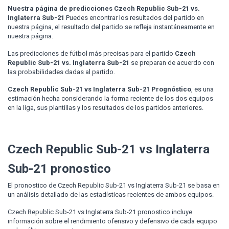
Nuestra página de predicciones Czech Republic Sub-21 vs.
Inglaterra Sub-21
Puedes encontrar los resultados del partido en
nuestra página, el resultado del partido se refleja instantáneamente en
nuestra página.
Las predicciones de fútbol más precisas para el partido
Czech
Republic Sub-21 vs. Inglaterra Sub-21
se preparan de acuerdo con
las probabilidades dadas al partido.
Czech Republic Sub-21 vs Inglaterra Sub-21 Prognóstico
, es una
estimación hecha considerando la forma reciente de los dos equipos
en la liga, sus plantillas y los resultados de los partidos anteriores.
Czech Republic Sub-21 vs Inglaterra
Sub-21 pronostico
El pronostico de Czech Republic Sub-21 vs Inglaterra Sub-21 se basa en
un análisis detallado de las estadísticas recientes de ambos equipos.
Czech Republic Sub-21 vs Inglaterra Sub-21 pronostico incluye
información sobre el rendimiento ofensivo y defensivo de cada equipo