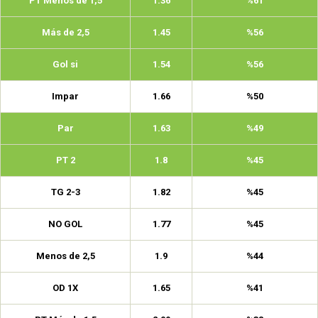
PT Menos de 1,5
1.36
%61
Más de 2,5
1.45
%56
Gol si
1.54
%56
Impar
1.66
%50
Par
1.63
%49
PT 2
1.8
%45
TG 2-3
1.82
%45
NO GOL
1.77
%45
Menos de 2,5
1.9
%44
OD 1X
1.65
%41