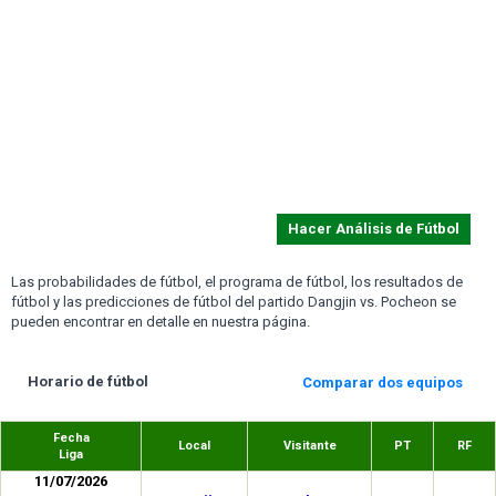
Hacer Análisis de Fútbol
Las probabilidades de fútbol, el programa de fútbol, los resultados de
fútbol y las predicciones de fútbol del partido Dangjin vs. Pocheon se
pueden encontrar en detalle en nuestra página.
Horario de fútbol
Comparar dos equipos
Fecha
Local
Visitante
PT
RF
Liga
11/07/2026