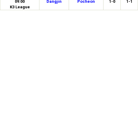
09:00
Dangjin
Pocheon
1-0
1-1
K3 League