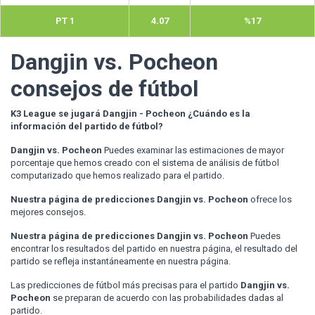
PT 1
4.07
%17
Dangjin vs. Pocheon
consejos de fútbol
K3 League se jugará Dangjin - Pocheon ¿Cuándo es la
información del partido de fútbol?
Dangjin vs. Pocheon
Puedes examinar las estimaciones de mayor
porcentaje que hemos creado con el sistema de análisis de fútbol
computarizado que hemos realizado para el partido.
Nuestra página de predicciones Dangjin vs. Pocheon
ofrece los
mejores consejos.
Nuestra página de predicciones Dangjin vs. Pocheon
Puedes
encontrar los resultados del partido en nuestra página, el resultado del
partido se refleja instantáneamente en nuestra página.
Las predicciones de fútbol más precisas para el partido
Dangjin vs.
Pocheon
se preparan de acuerdo con las probabilidades dadas al
partido.