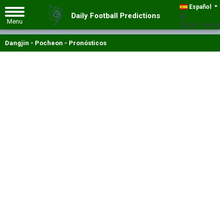
Español
Daily Football Predictions
GMT +00:00
Dangjin - Pocheon - Pronósticos