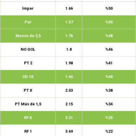
Impar
1.66
%50
Par
1.57
%50
Menos de 2,5
1.76
%48
NO GOL
1.8
%46
PT 2
1.98
%41
OD 1X
1.66
%40
PT X
2.03
%38
PT Más de 1,5
2.15
%34
RF X
3.21
%25
RF 1
3.69
%22