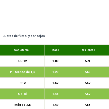
Cuotas de fútbol y consejos
Conjeturas
Tasa
Por ciento
OD 12
1.09
%74
PT Menos de 1,5
1.29
%63
RF 2
1.52
%57
Gol si
1.46
%57
Más de 2,5
1.49
%55