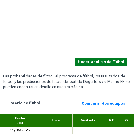
Hacer Análisis de Fútbol
Las probabilidades de fútbol, el programa de fútbol, los resultados de
fútbol y las predicciones de fútbol del partido Degerfors vs. Malmo FF se
pueden encontrar en detalle en nuestra página.
Horario de fútbol
Comparar dos equipos
Fecha
Local
Visitante
PT
RF
Liga
11/05/2025