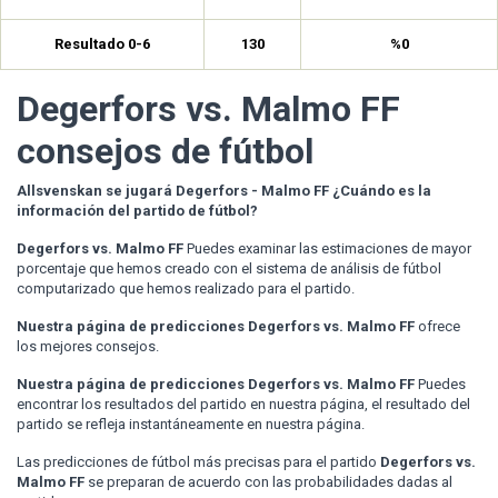
Resultado 0-6
130
%0
Degerfors vs. Malmo FF
consejos de fútbol
Allsvenskan se jugará Degerfors - Malmo FF ¿Cuándo es la
información del partido de fútbol?
Degerfors vs. Malmo FF
Puedes examinar las estimaciones de mayor
porcentaje que hemos creado con el sistema de análisis de fútbol
computarizado que hemos realizado para el partido.
Nuestra página de predicciones Degerfors vs. Malmo FF
ofrece
los mejores consejos.
Nuestra página de predicciones Degerfors vs. Malmo FF
Puedes
encontrar los resultados del partido en nuestra página, el resultado del
partido se refleja instantáneamente en nuestra página.
Las predicciones de fútbol más precisas para el partido
Degerfors vs.
Malmo FF
se preparan de acuerdo con las probabilidades dadas al