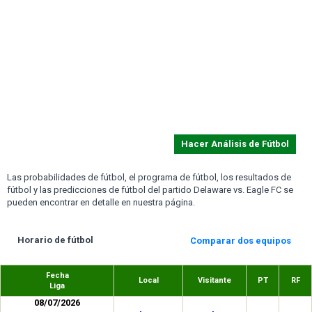
Hacer Análisis de Fútbol
Las probabilidades de fútbol, el programa de fútbol, los resultados de
fútbol y las predicciones de fútbol del partido Delaware vs. Eagle FC se
pueden encontrar en detalle en nuestra página.
Horario de fútbol
Comparar dos equipos
Fecha
Local
Visitante
PT
RF
Liga
08/07/2026