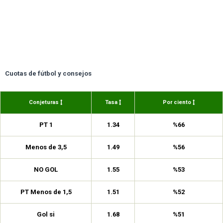
Cuotas de fútbol y consejos
Conjeturas
Tasa
Por ciento
PT 1
1.34
%66
Menos de 3,5
1.49
%56
NO GOL
1.55
%53
PT Menos de 1,5
1.51
%52
Gol si
1.68
%51