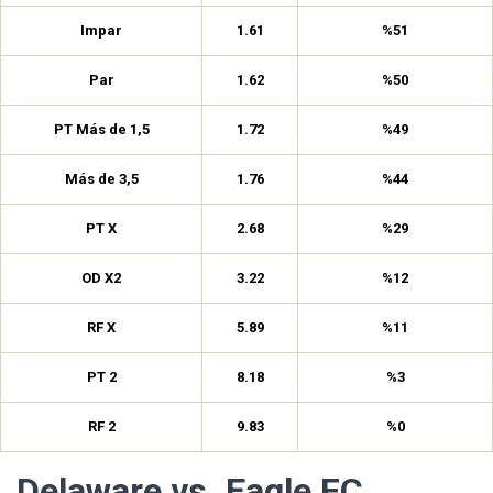
Impar
1.61
%51
Par
1.62
%50
PT Más de 1,5
1.72
%49
Más de 3,5
1.76
%44
PT X
2.68
%29
OD X2
3.22
%12
RF X
5.89
%11
PT 2
8.18
%3
RF 2
9.83
%0
Delaware vs. Eagle FC