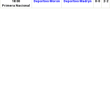
18:00
Deportivo Morón
Deportivo Madryn
0-0
2-2
Primera Nacional