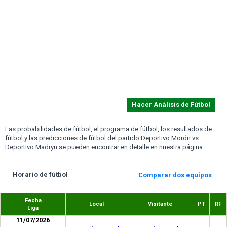
Hacer Análisis de Fútbol
Las probabilidades de fútbol, el programa de fútbol, los resultados de
fútbol y las predicciones de fútbol del partido Deportivo Morón vs.
Deportivo Madryn se pueden encontrar en detalle en nuestra página.
Horario de fútbol
Comparar dos equipos
Fecha
Local
Visitante
PT
RF
Liga
11/07/2026