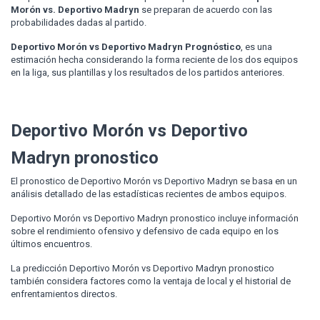
Morón vs. Deportivo Madryn
se preparan de acuerdo con las
probabilidades dadas al partido.
Deportivo Morón vs Deportivo Madryn Prognóstico
, es una
estimación hecha considerando la forma reciente de los dos equipos
en la liga, sus plantillas y los resultados de los partidos anteriores.
Deportivo Morón vs Deportivo
Madryn pronostico
El pronostico de Deportivo Morón vs Deportivo Madryn se basa en un
análisis detallado de las estadísticas recientes de ambos equipos.
Deportivo Morón vs Deportivo Madryn pronostico incluye información
sobre el rendimiento ofensivo y defensivo de cada equipo en los
últimos encuentros.
La predicción Deportivo Morón vs Deportivo Madryn pronostico
también considera factores como la ventaja de local y el historial de
enfrentamientos directos.