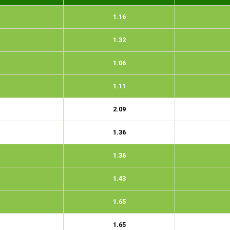
1.16
1.32
1.06
1.11
2.09
1.36
1.36
1.43
1.65
1.65