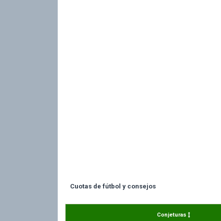
Cuotas de fútbol y consejos
Conjeturas