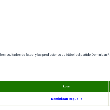
 los resultados de fútbol y las predicciones de fútbol del partido Dominican 
Local
Dominican Republic