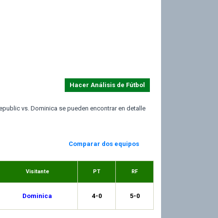
Hacer Análisis de Fútbol
Republic vs. Dominica se pueden encontrar en detalle
Comparar dos equipos
Visitante
PT
RF
Dominica
4-0
5-0