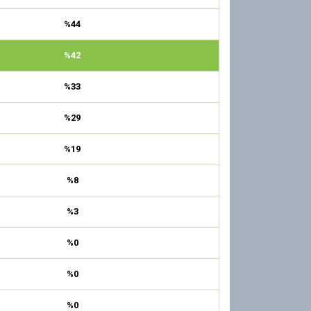
%44
%42
%33
%29
%19
%8
%3
%0
%0
%0