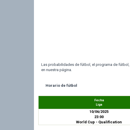
Las probabilidades de fútbol, el programa de fútbol,
en nuestra página.
Horario de fútbol
Fecha
Liga
10/06/2025
23:00
World Cup - Qualification