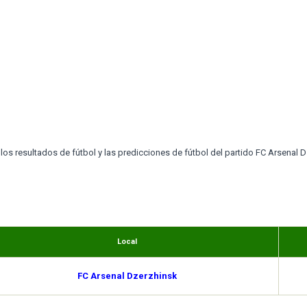
los resultados de fútbol y las predicciones de fútbol del partido FC Arsenal 
Local
FC Arsenal Dzerzhinsk