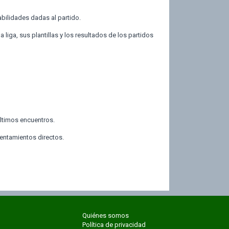
bilidades dadas al partido.
liga, sus plantillas y los resultados de los partidos
últimos encuentros.
rentamientos directos.
Quiénes somos
Política de privacidad