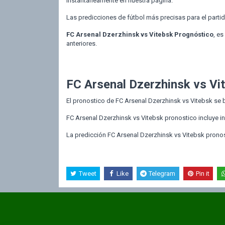
instantáneamente en nuestra página.
Las predicciones de fútbol más precisas para el parti
FC Arsenal Dzerzhinsk vs Vitebsk Prognóstico
, es
anteriores.
FC Arsenal Dzerzhinsk vs Vi
El pronostico de FC Arsenal Dzerzhinsk vs Vitebsk se 
FC Arsenal Dzerzhinsk vs Vitebsk pronostico incluye i
La predicción FC Arsenal Dzerzhinsk vs Vitebsk pronost
Tweet
Like
Telegram
Pin it