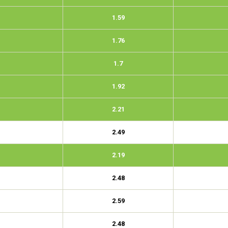
1.59
1.76
1.7
1.92
2.21
2.49
2.19
2.48
2.59
2.48