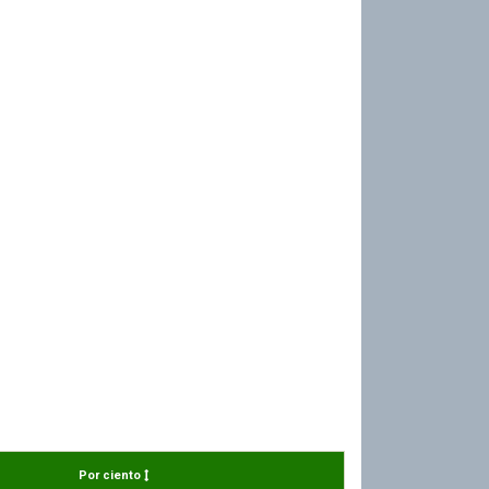
Por ciento