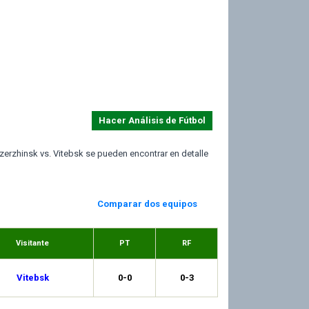
Hacer Análisis de Fútbol
Dzerzhinsk vs. Vitebsk se pueden encontrar en detalle
Comparar dos equipos
Visitante
PT
RF
Vitebsk
0-0
0-3