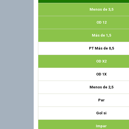
Menos de 3,5
OD 12
Más de 1,5
PT Más de 0,5
OD X2
OD 1X
Menos de 2,5
Par
Gol si
Impar