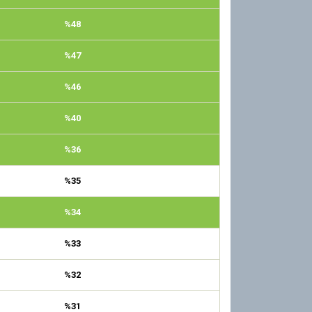
%48
%47
%46
%40
%36
%35
%34
%33
%32
%31