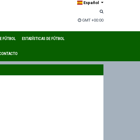
Español
GMT +00:00
E FÚTBOL
ESTADÍSTICAS DE FÚTBOL
CONTACTO