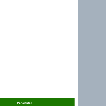
Por ciento