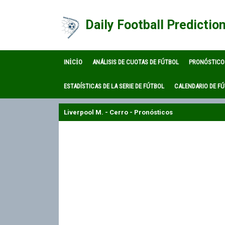
Daily Football Predictio
INİCİO
ANÁLISIS DE CUOTAS DE FÚTBOL
PRONÓSTICO
ESTADÍSTICAS DE LA SERIE DE FÚTBOL
CALENDARIO DE F
Liverpool M. - Cerro - Pronósticos