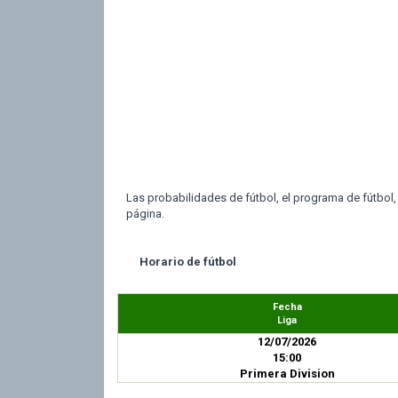
Las probabilidades de fútbol, el programa de fútbol, 
página.
Horario de fútbol
Fecha
Liga
12/07/2026
15:00
Primera Division