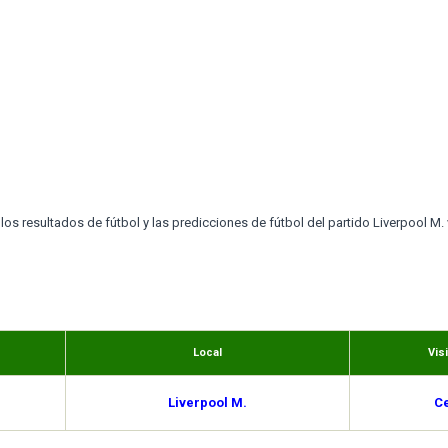
los resultados de fútbol y las predicciones de fútbol del partido Liverpool M.
Local
Vis
Liverpool M.
C