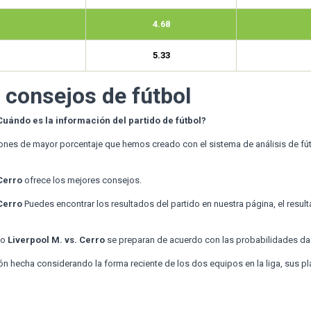
4.68
5.33
o consejos de fútbol
Cuándo es la información del partido de fútbol?
ones de mayor porcentaje que hemos creado con el sistema de análisis de fú
Cerro
ofrece los mejores consejos.
Cerro
Puedes encontrar los resultados del partido en nuestra página, el result
do
Liverpool M. vs. Cerro
se preparan de acuerdo con las probabilidades dad
ón hecha considerando la forma reciente de los dos equipos en la liga, sus plan