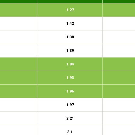
1.27
1.42
1.38
1.39
1.84
1.93
1.96
1.97
2.21
3.1