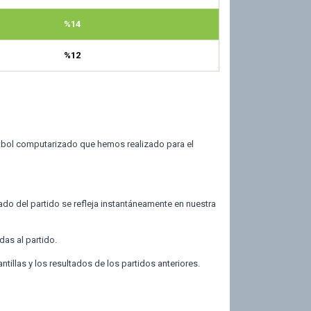
%14
%12
tbol computarizado que hemos realizado para el
ado del partido se refleja instantáneamente en nuestra
as al partido.
tillas y los resultados de los partidos anteriores.