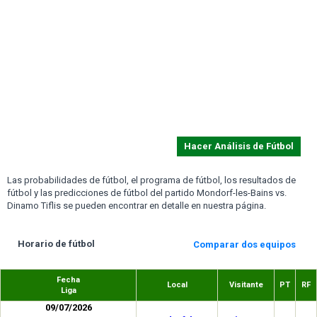
Hacer Análisis de Fútbol
Las probabilidades de fútbol, el programa de fútbol, los resultados de
fútbol y las predicciones de fútbol del partido Mondorf-les-Bains vs.
Dinamo Tiflis se pueden encontrar en detalle en nuestra página.
Horario de fútbol
Comparar dos equipos
Fecha
Local
Visitante
PT
RF
Liga
09/07/2026