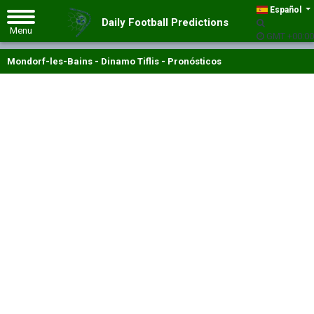
Español
Daily Football Predictions
GMT +00:00
Mondorf-les-Bains - Dinamo Tiflis - Pronósticos