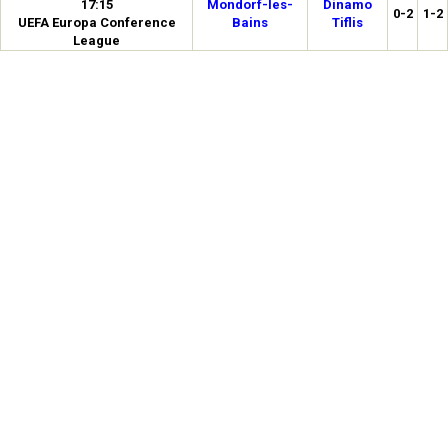
17:15
Mondorf-les-
Dinamo
0-2
1-2
UEFA Europa Conference
Bains
Tiflis
League