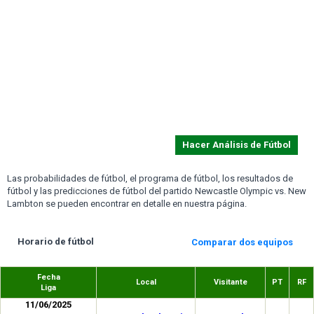
Hacer Análisis de Fútbol
Las probabilidades de fútbol, el programa de fútbol, los resultados de
fútbol y las predicciones de fútbol del partido Newcastle Olympic vs. New
Lambton se pueden encontrar en detalle en nuestra página.
Horario de fútbol
Comparar dos equipos
Fecha
Local
Visitante
PT
RF
Liga
11/06/2025