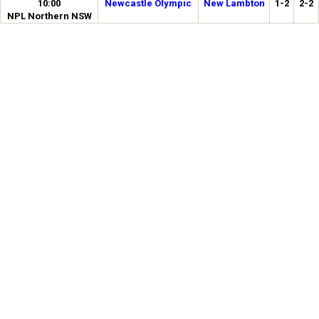
10:00
Newcastle Olympic
New Lambton
1-2
2-2
NPL Northern NSW