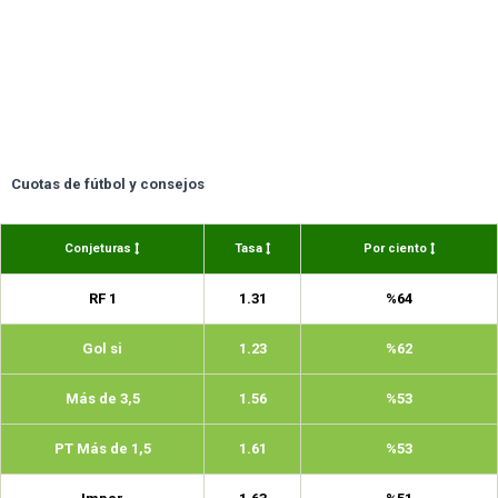
Cuotas de fútbol y consejos
Conjeturas
Tasa
Por ciento
RF 1
1.31
%64
Gol si
1.23
%62
Más de 3,5
1.56
%53
PT Más de 1,5
1.61
%53