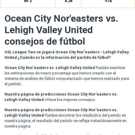
RF 2
4.26
%16
Ocean City Nor'easters vs.
Lehigh Valley United
consejos de fútbol
USL League Two se jugará Ocean City Nor'easters - Lehigh Valley
United ¿Cuándo es la información del partido de fútbol?
Ocean City Nor'easters vs. Lehigh Valley United
Puedes examinar
las estimaciones de mayor porcentaje que hemos creado con el
sistema de análisis de fútbol computarizado que hemos realizado para
el partido.
Nuestra página de predicciones Ocean City Nor'easters vs.
Lehigh Valley United
ofrece los mejores consejos.
Nuestra página de predicciones Ocean City Nor'easters vs.
Lehigh Valley United
Puedes encontrar los resultados del partido en
nuestra página, el resultado del partido se refleja instantáneamente en
nuestra página.