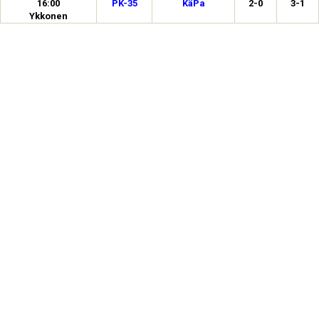
16:00
PK-35
KäPa
2-0
3-1
Ykkonen