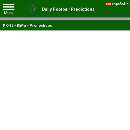
Español
Daily Football Predictions
GMT +00:00
PK-35 - KäPa - Pronósticos