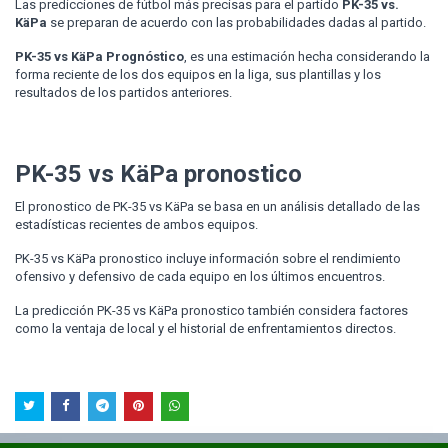
Las predicciones de fútbol más precisas para el partido
PK-35 vs.
KäPa
se preparan de acuerdo con las probabilidades dadas al partido.
PK-35 vs KäPa Prognóstico
, es una estimación hecha considerando la
forma reciente de los dos equipos en la liga, sus plantillas y los
resultados de los partidos anteriores.
PK-35 vs KäPa pronostico
El pronostico de PK-35 vs KäPa se basa en un análisis detallado de las
estadísticas recientes de ambos equipos.
PK-35 vs KäPa pronostico incluye información sobre el rendimiento
ofensivo y defensivo de cada equipo en los últimos encuentros.
La predicción PK-35 vs KäPa pronostico también considera factores
como la ventaja de local y el historial de enfrentamientos directos.