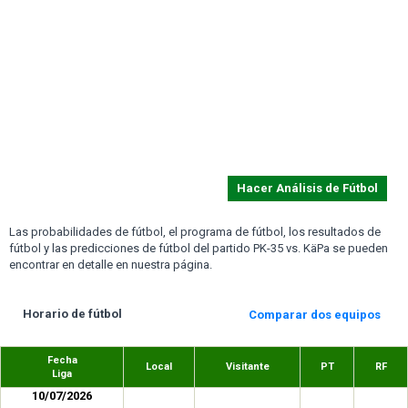
Hacer Análisis de Fútbol
Las probabilidades de fútbol, el programa de fútbol, los resultados de
fútbol y las predicciones de fútbol del partido PK-35 vs. KäPa se pueden
encontrar en detalle en nuestra página.
Horario de fútbol
Comparar dos equipos
Fecha
Local
Visitante
PT
RF
Liga
10/07/2026