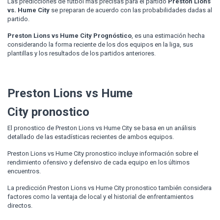
Las predicciones de fútbol más precisas para el partido
Preston Lions
vs. Hume City
se preparan de acuerdo con las probabilidades dadas al
partido.
Preston Lions vs Hume City Prognóstico
, es una estimación hecha
considerando la forma reciente de los dos equipos en la liga, sus
plantillas y los resultados de los partidos anteriores.
Preston Lions vs Hume
City pronostico
El pronostico de Preston Lions vs Hume City se basa en un análisis
detallado de las estadísticas recientes de ambos equipos.
Preston Lions vs Hume City pronostico incluye información sobre el
rendimiento ofensivo y defensivo de cada equipo en los últimos
encuentros.
La predicción Preston Lions vs Hume City pronostico también considera
factores como la ventaja de local y el historial de enfrentamientos
directos.