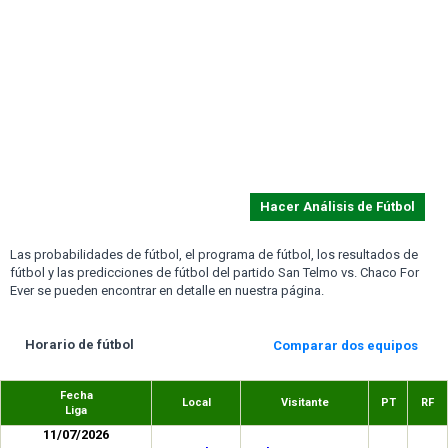
Hacer Análisis de Fútbol
Las probabilidades de fútbol, el programa de fútbol, los resultados de
fútbol y las predicciones de fútbol del partido San Telmo vs. Chaco For
Ever se pueden encontrar en detalle en nuestra página.
Horario de fútbol
Comparar dos equipos
Fecha
Local
Visitante
PT
RF
Liga
11/07/2026