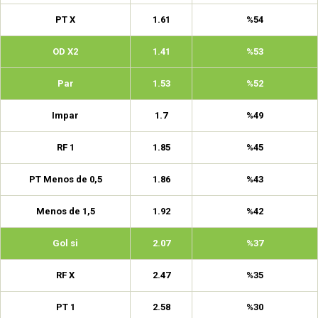
PT X
1.61
%54
OD X2
1.41
%53
Par
1.53
%52
Impar
1.7
%49
RF 1
1.85
%45
PT Menos de 0,5
1.86
%43
Menos de 1,5
1.92
%42
Gol si
2.07
%37
RF X
2.47
%35
PT 1
2.58
%30