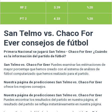
RF 2
3.39
%20
PT 2
4.33
%20
San Telmo vs. Chaco For
Ever consejos de fútbol
Primera Nacional se jugará San Telmo - Chaco For Ever ¿Cuándo
es la información del partido de fútbol?
San Telmo vs. Chaco For Ever
Puedes examinar las estimaciones de
mayor porcentaje que hemos creado con el sistema de análisis de
fútbol computarizado que hemos realizado para el partido.
Nuestra página de predicciones San Telmo vs. Chaco For Ever
ofrece los mejores consejos.
Nuestra página de predicciones San Telmo vs. Chaco For Ever
Puedes encontrar los resultados del partido en nuestra página, el
resultado del partido se refleja instantáneamente en nuestra página.