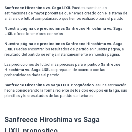
Sanfrecce Hiroshima vs. Saga LIXIL
Puedes examinar las
estimaciones de mayor porcentaje que hemos creado con el sistema de
análisis de fútbol computarizado que hemos realizado para el partido.
Nuestra página de predicciones Sanfrecce Hiroshima vs. Saga
LIXIL
ofrece los mejores consejos.
Nuestra página de predicciones Sanfrecce Hiroshima vs. Saga
LIXIL
Puedes encontrar los resultados del partido en nuestra página, el
resultado del partido se refleja instantáneamente en nuestra página.
Las predicciones de fútbol más precisas para el partido
Sanfrecce
Hiroshima vs. Saga LIXIL
se preparan de acuerdo con las
probabilidades dadas al partido.
Sanfrecce Hiroshima vs Saga LIXIL Prognóstico
, es una estimación
hecha considerando la forma reciente de los dos equipos en la liga, sus
plantillas y los resultados de los partidos anteriores.
Sanfrecce Hiroshima vs Saga
LIXIL pronostico