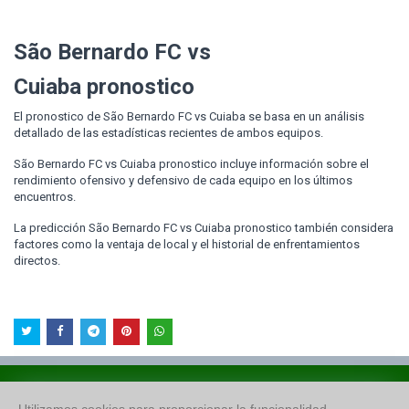
São Bernardo FC vs
Cuiaba pronostico
El pronostico de São Bernardo FC vs Cuiaba se basa en un análisis
detallado de las estadísticas recientes de ambos equipos.
São Bernardo FC vs Cuiaba pronostico incluye información sobre el
rendimiento ofensivo y defensivo de cada equipo en los últimos
encuentros.
La predicción São Bernardo FC vs Cuiaba pronostico también considera
factores como la ventaja de local y el historial de enfrentamientos
directos.