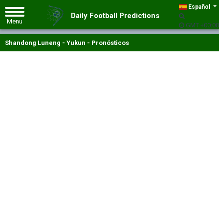
Español
Daily Football Predictions
GMT +00:00
Shandong Luneng - Yukun - Pronósticos