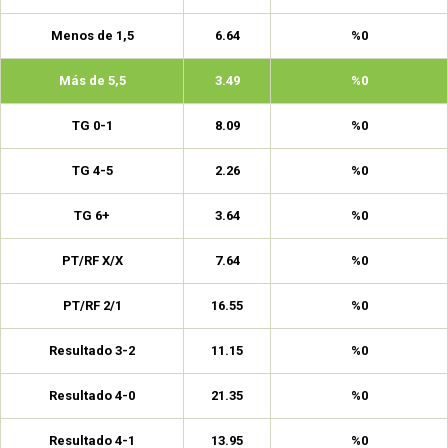
Menos de 1,5
6.64
%0
Más de 5,5
3.49
%0
TG 0-1
8.09
%0
TG 4-5
2.26
%0
TG 6+
3.64
%0
PT/RF X/X
7.64
%0
PT/RF 2/1
16.55
%0
Resultado 3-2
11.15
%0
Resultado 4-0
21.35
%0
Resultado 4-1
13.95
%0