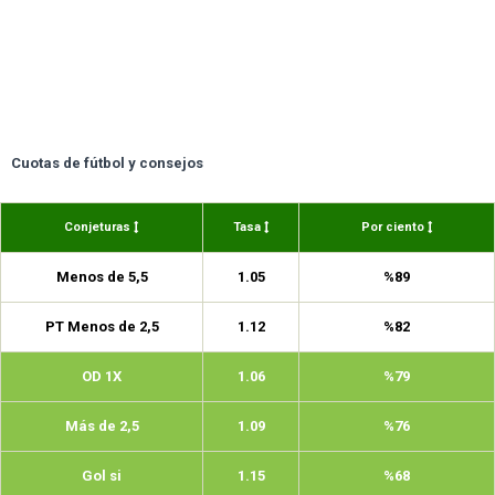
Cuotas de fútbol y consejos
Conjeturas
Tasa
Por ciento
Menos de 5,5
1.05
%89
PT Menos de 2,5
1.12
%82
OD 1X
1.06
%79
Más de 2,5
1.09
%76
Gol si
1.15
%68