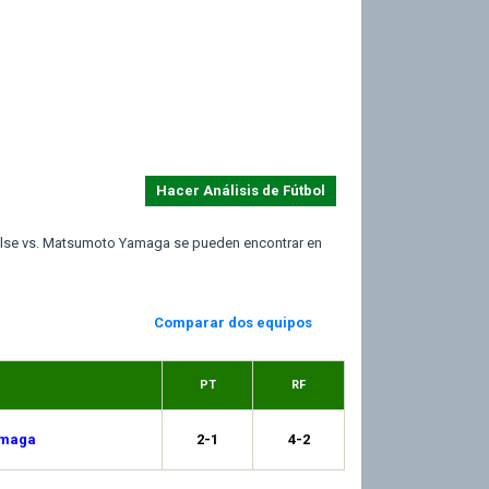
Hacer Análisis de Fútbol
S-Pulse vs. Matsumoto Yamaga se pueden encontrar en
Comparar dos equipos
PT
RF
amaga
2-1
4-2