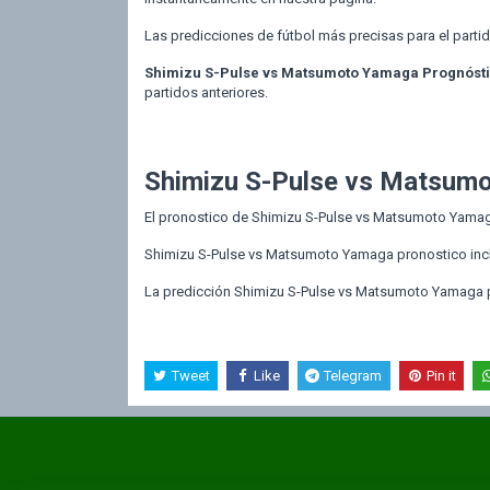
Las predicciones de fútbol más precisas para el parti
Shimizu S-Pulse vs Matsumoto Yamaga Prognóst
partidos anteriores.
Shimizu S-Pulse vs Matsumo
El pronostico de Shimizu S-Pulse vs Matsumoto Yamaga
Shimizu S-Pulse vs Matsumoto Yamaga pronostico inclu
La predicción Shimizu S-Pulse vs Matsumoto Yamaga pro
Tweet
Like
Telegram
Pin it