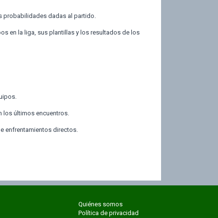
 probabilidades dadas al partido.
 en la liga, sus plantillas y los resultados de los
uipos.
 los últimos encuentros.
de enfrentamientos directos.
Quiénes somos
Política de privacidad