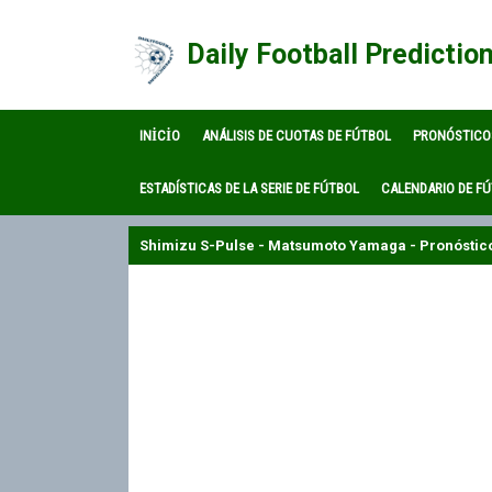
Daily Football Predictio
INİCİO
ANÁLISIS DE CUOTAS DE FÚTBOL
PRONÓSTICO
ESTADÍSTICAS DE LA SERIE DE FÚTBOL
CALENDARIO DE F
Shimizu S-Pulse - Matsumoto Yamaga - Pronóstic