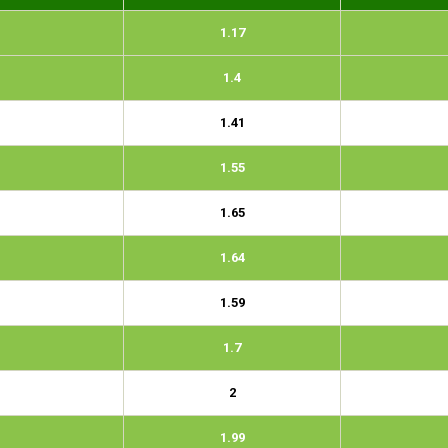
1.17
1.4
1.41
1.55
1.65
1.64
1.59
1.7
2
1.99