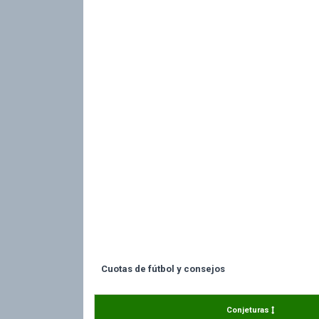
Cuotas de fútbol y consejos
Conjeturas