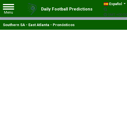
Español
Daily Football Predictions
GMT +00:00
Southern SA - East Atlanta - Pronósticos