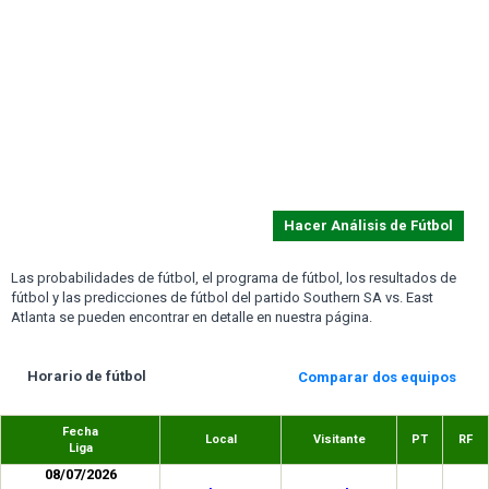
Hacer Análisis de Fútbol
Las probabilidades de fútbol, el programa de fútbol, los resultados de
fútbol y las predicciones de fútbol del partido Southern SA vs. East
Atlanta se pueden encontrar en detalle en nuestra página.
Horario de fútbol
Comparar dos equipos
Fecha
Local
Visitante
PT
RF
Liga
08/07/2026