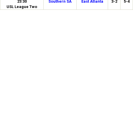
23:30
Southern SA
East Atlanta
3-2
5-4
USL League Two