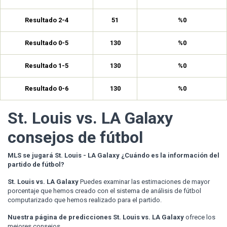
Resultado 2-4
51
%0
Resultado 0-5
130
%0
Resultado 1-5
130
%0
Resultado 0-6
130
%0
St. Louis vs. LA Galaxy
consejos de fútbol
MLS se jugará St. Louis - LA Galaxy ¿Cuándo es la información del
partido de fútbol?
St. Louis vs. LA Galaxy
Puedes examinar las estimaciones de mayor
porcentaje que hemos creado con el sistema de análisis de fútbol
computarizado que hemos realizado para el partido.
Nuestra página de predicciones St. Louis vs. LA Galaxy
ofrece los
mejores consejos.