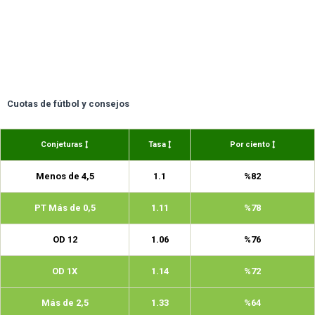
Cuotas de fútbol y consejos
Conjeturas
Tasa
Por ciento
Menos de 4,5
1.1
%82
PT Más de 0,5
1.11
%78
OD 12
1.06
%76
OD 1X
1.14
%72
Más de 2,5
1.33
%64