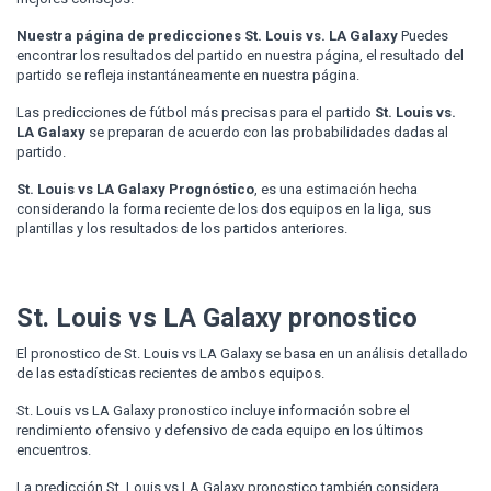
Nuestra página de predicciones St. Louis vs. LA Galaxy
Puedes
encontrar los resultados del partido en nuestra página, el resultado del
partido se refleja instantáneamente en nuestra página.
Las predicciones de fútbol más precisas para el partido
St. Louis vs.
LA Galaxy
se preparan de acuerdo con las probabilidades dadas al
partido.
St. Louis vs LA Galaxy Prognóstico
, es una estimación hecha
considerando la forma reciente de los dos equipos en la liga, sus
plantillas y los resultados de los partidos anteriores.
St. Louis vs LA Galaxy pronostico
El pronostico de St. Louis vs LA Galaxy se basa en un análisis detallado
de las estadísticas recientes de ambos equipos.
St. Louis vs LA Galaxy pronostico incluye información sobre el
rendimiento ofensivo y defensivo de cada equipo en los últimos
encuentros.
La predicción St. Louis vs LA Galaxy pronostico también considera