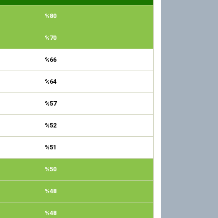
%80
%70
%66
%64
%57
%52
%51
%50
%48
%48