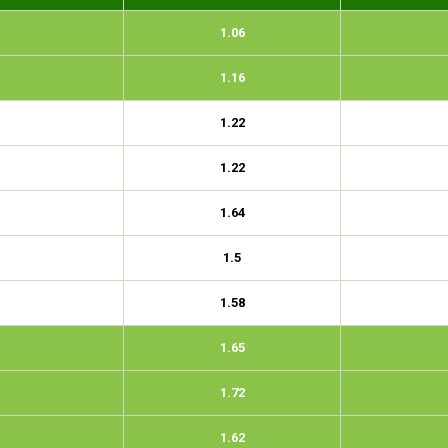
1.06
1.16
1.22
1.22
1.64
1.5
1.58
1.65
1.72
1.62