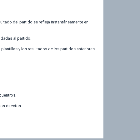
sultado del partido se refleja instantáneamente en
dadas al partido.
lantillas y los resultados de los partidos anteriores.
cuentros.
tos directos.