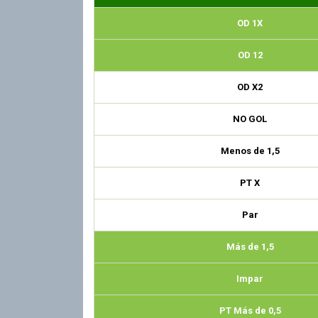
OD 1X
OD 12
OD X2
NO GOL
Menos de 1,5
PT X
Par
Más de 1,5
Impar
PT Más de 0,5