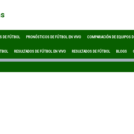
ns
S DE FÚTBOL
PRONÓSTICOS DE FÚTBOL EN VIVO
COMPARACIÓN DE EQUIPOS D
ÚTBOL
RESULTADOS DE FÚTBOL EN VIVO
RESULTADOS DE FÚTBOL
BLOGS