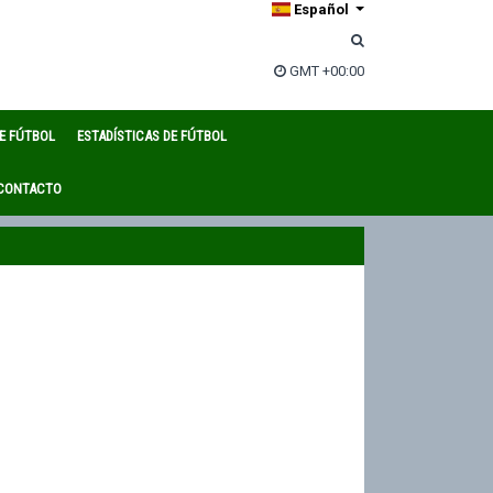
Español
GMT +00:00
E FÚTBOL
ESTADÍSTICAS DE FÚTBOL
CONTACTO