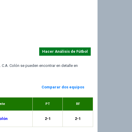
Hacer Análisis de Fútbol
. C.A. Colón se pueden encontrar en detalle en
Comparar dos equipos
ante
PT
RF
olón
2-1
2-1