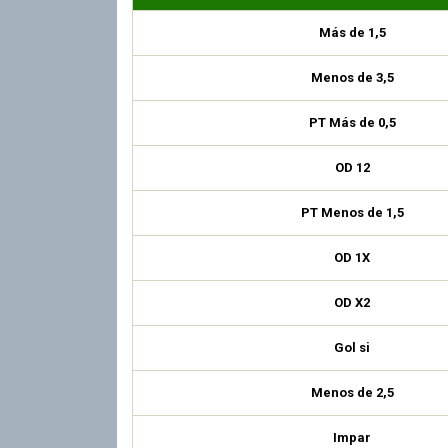
Más de 1,5
Menos de 3,5
PT Más de 0,5
OD 12
PT Menos de 1,5
OD 1X
OD X2
Gol si
Menos de 2,5
Impar