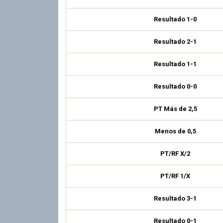
Resultado 1-0
Resultado 2-1
Resultado 1-1
Resultado 0-0
PT Más de 2,5
Menos de 0,5
PT/RF X/2
PT/RF 1/X
Resultado 3-1
Resultado 0-1