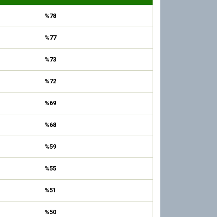
%78
%77
%73
%72
%69
%68
%59
%55
%51
%50