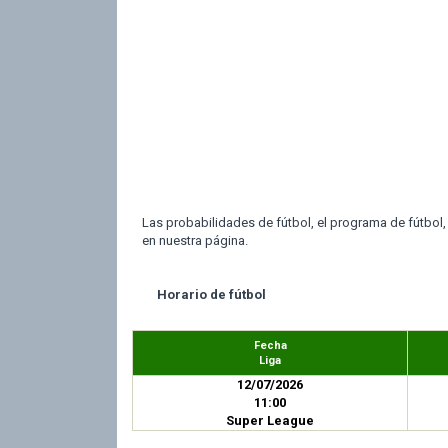
Las probabilidades de fútbol, el programa de fútbol, 
en nuestra página.
Horario de fútbol
Fecha
Liga
12/07/2026
11:00
Super League