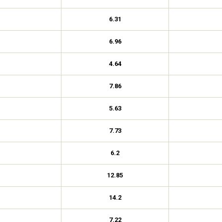
6.31
6.96
4.64
7.86
5.63
7.73
6.2
12.85
14.2
7.22