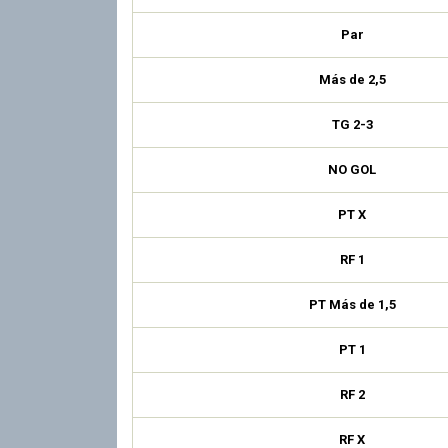
Par
Más de 2,5
TG 2-3
NO GOL
PT X
RF 1
PT Más de 1,5
PT 1
RF 2
RF X