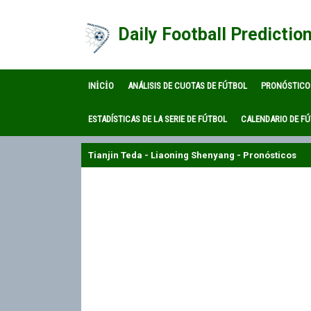
Daily Football Predictio
INİCİO
ANÁLISIS DE CUOTAS DE FÚTBOL
PRONÓSTICO
ESTADÍSTICAS DE LA SERIE DE FÚTBOL
CALENDARIO DE F
Tianjin Teda - Liaoning Shenyang - Pronósticos