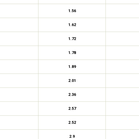
1.56
1.62
1.72
1.78
1.89
2.01
2.36
2.57
2.52
2.9