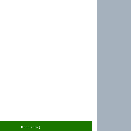
Por ciento