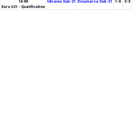
16:00
Ukraine Sub-21
Dinamarca Sub-21
1-0
2-3
Euro U21 - Qualification