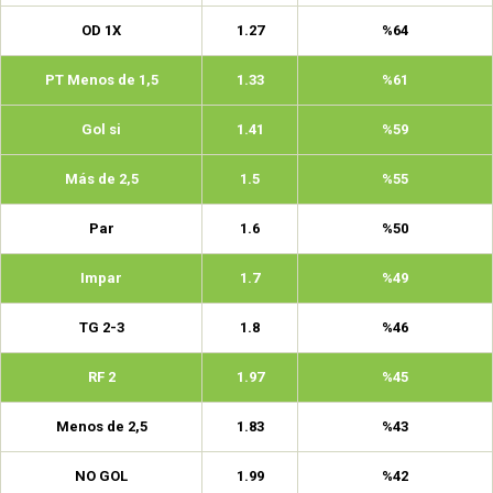
OD 1X
1.27
%64
PT Menos de 1,5
1.33
%61
Gol si
1.41
%59
Más de 2,5
1.5
%55
Par
1.6
%50
Impar
1.7
%49
TG 2-3
1.8
%46
RF 2
1.97
%45
Menos de 2,5
1.83
%43
NO GOL
1.99
%42