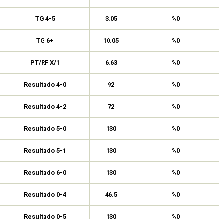
TG 4-5
3.05
%0
TG 6+
10.05
%0
PT/RF X/1
6.63
%0
Resultado 4-0
92
%0
Resultado 4-2
72
%0
Resultado 5-0
130
%0
Resultado 5-1
130
%0
Resultado 6-0
130
%0
Resultado 0-4
46.5
%0
Resultado 0-5
130
%0