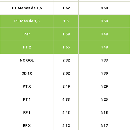
PT Menos de 1,5
1.62
%50
PT Más de 1,5
1.6
%50
Par
1.59
%49
PT 2
1.65
%48
NO GOL
2.32
%33
OD 1X
2.02
%30
PT X
2.49
%29
PT 1
4.33
%25
RF 1
4.43
%18
RF X
4.12
%17