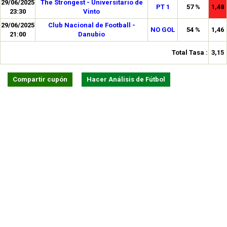
29/06/2025
The Strongest - Universitario de
PT 1
57 %
1,48
23:30
Vinto
29/06/2025
Club Nacional de Football -
NO GOL
54 %
1,46
21:00
Danubio
Total Tasa :
3,15
Compartir cupón
Hacer Análisis de Fútbol