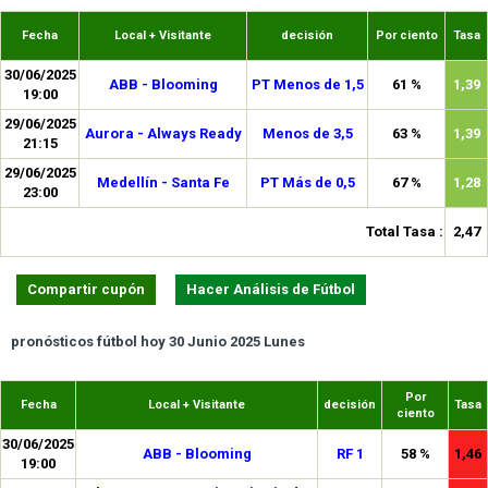
Fecha
Local + Visitante
decisión
Por ciento
Tasa
30/06/2025
ABB - Blooming
PT Menos de 1,5
61 %
1,39
19:00
29/06/2025
Aurora - Always Ready
Menos de 3,5
63 %
1,39
21:15
29/06/2025
Medellín - Santa Fe
PT Más de 0,5
67 %
1,28
23:00
Total Tasa :
2,47
Compartir cupón
Hacer Análisis de Fútbol
pronósticos fútbol hoy 30 Junio 2025 Lunes
Por
Fecha
Local + Visitante
decisión
Tasa
ciento
30/06/2025
ABB - Blooming
RF 1
58 %
1,46
19:00