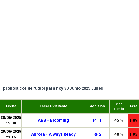
pronósticos de fútbol para hoy 30 Junio 2025 Lunes
Por
Fecha
Local + Visitante
decisión
Tasa
ciento
30/06/2025
ABB - Blooming
PT 1
45 %
1,89
19:00
29/06/2025
Aurora - Always Ready
RF 2
40 %
1,93
21:15