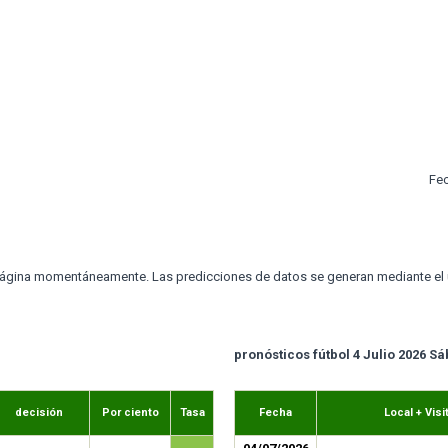
Fec
página momentáneamente. Las predicciones de datos se generan mediante el u
pronósticos fútbol 4 Julio 2026 S
decisión
Por ciento
Tasa
Fecha
Local + Visi