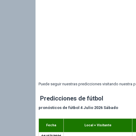
Puede seguir nuestras predicciones visitando nuestra 
Predicciones de fútbol
pronósticos de fútbol 4 Julio 2026 Sábado
Fecha
Local + Visitante