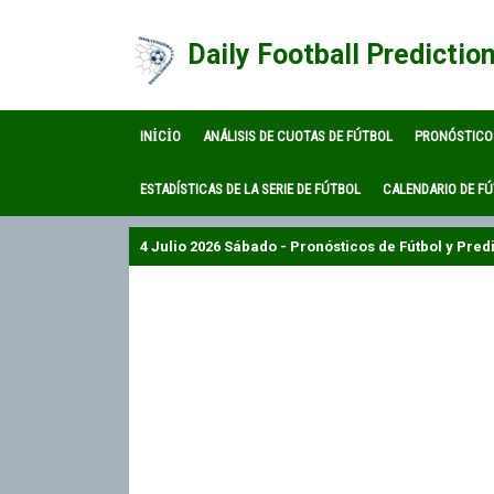
Daily Football Predictio
INİCİO
ANÁLISIS DE CUOTAS DE FÚTBOL
PRONÓSTICO
ESTADÍSTICAS DE LA SERIE DE FÚTBOL
CALENDARIO DE F
4 Julio 2026 Sábado - Pronósticos de Fútbol y Pre