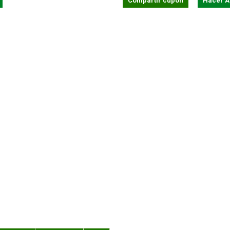
Compartir cupón
Hacer An