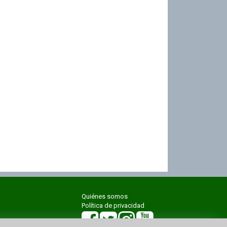
Quiénes somos
Política de privacidad