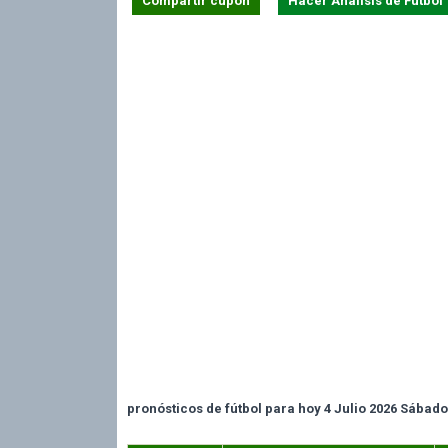
Compartir cupón
Hacer Análisis de Fútbol
pronósticos de fútbol para hoy 4 Julio 2026 Sábado