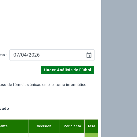
event
ha :
Hacer Análisis de Fútbol
so de fórmulas únicas en el entorno informático.
ábado
tante
decisión
Por ciento
Tasa