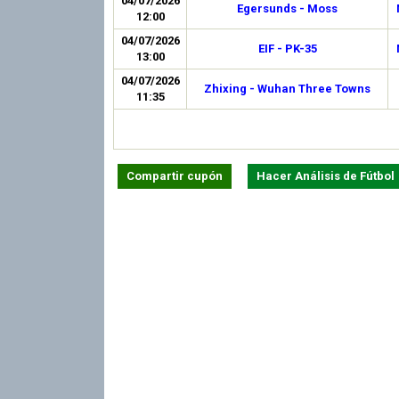
04/07/2026
Egersunds - Moss
12:00
04/07/2026
EIF - PK-35
13:00
04/07/2026
Zhixing - Wuhan Three Towns
11:35
Compartir cupón
Hacer Análisis de Fútbol