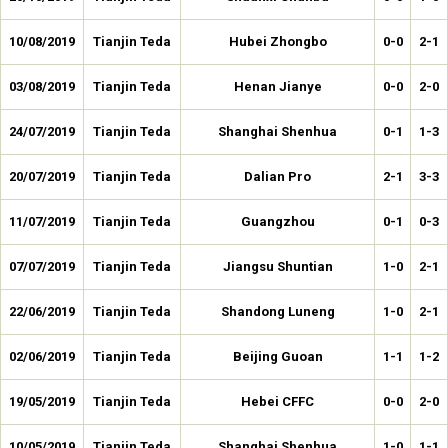
10/08/2019
Tianjin Teda
Hubei Zhongbo
0-0
2-1
03/08/2019
Tianjin Teda
Henan Jianye
0-0
2-0
24/07/2019
Tianjin Teda
Shanghai Shenhua
0-1
1-3
20/07/2019
Tianjin Teda
Dalian Pro
2-1
3-3
11/07/2019
Tianjin Teda
Guangzhou
0-1
0-3
07/07/2019
Tianjin Teda
Jiangsu Shuntian
1-0
2-1
22/06/2019
Tianjin Teda
Shandong Luneng
1-0
2-1
02/06/2019
Tianjin Teda
Beijing Guoan
1-1
1-2
19/05/2019
Tianjin Teda
Hebei CFFC
0-0
2-0
10/05/2019
Tianjin Teda
Shanghai Shenhua
1-0
1-1