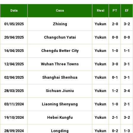
Data
Casa
Rival
PT
EF
01/05/2025
Zhixing
Yukun
2-0
3-2
20/04/2025
Changchun Yatai
Yukun
0-0
0-0
16/04/2025
Chengdu Better City
Yukun
1-0
1-1
12/04/2025
Wuhan Three Towns
Yukun
3-0
3-1
02/04/2025
Shanghai Shenhua
Yukun
0-1
3-1
28/03/2025
Sichuan Jiuniu
Yukun
1-2
3-4
03/11/2024
Liaoning Shenyang
Yukun
1-0
2-1
19/10/2024
Hebei Kungfu
Yukun
2-1
3-2
28/09/2024
Longding
Yukun
0-2
1-3