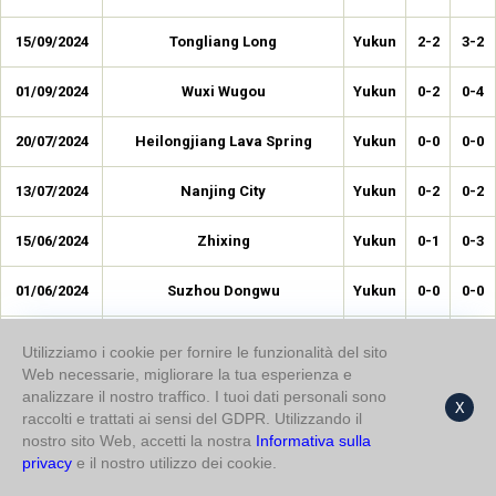
15/09/2024
Tongliang Long
Yukun
2-2
3-2
01/09/2024
Wuxi Wugou
Yukun
0-2
0-4
20/07/2024
Heilongjiang Lava Spring
Yukun
0-0
0-0
13/07/2024
Nanjing City
Yukun
0-2
0-2
15/06/2024
Zhixing
Yukun
0-1
0-3
01/06/2024
Suzhou Dongwu
Yukun
0-0
0-0
25/05/2024
Shanghai Jiading
Yukun
0-1
1-2
Utilizziamo i cookie per fornire le funzionalità del sito
Web necessarie, migliorare la tua esperienza e
04/05/2024
Red Lions
Yukun
1-2
2-3
analizzare il nostro traffico. I tuoi dati personali sono
X
raccolti e trattati ai sensi del GDPR. Utilizzando il
01/05/2024
nostro sito Web, accetti la nostra
Guangxi Baoyun
Informativa sulla
Yukun
1-0
1-0
privacy
e il nostro utilizzo dei cookie.
05/04/2024
Jiangxi Beidamen
Yukun
1-3
2-3