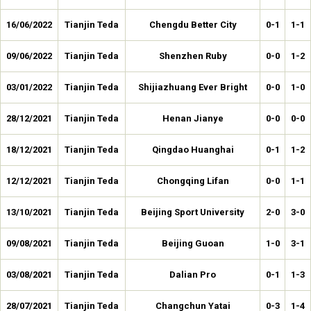
16/06/2022
Tianjin Teda
Chengdu Better City
0-1
1-1
09/06/2022
Tianjin Teda
Shenzhen Ruby
0-0
1-2
03/01/2022
Tianjin Teda
Shijiazhuang Ever Bright
0-0
1-0
28/12/2021
Tianjin Teda
Henan Jianye
0-0
0-0
18/12/2021
Tianjin Teda
Qingdao Huanghai
0-1
1-2
12/12/2021
Tianjin Teda
Chongqing Lifan
0-0
1-1
13/10/2021
Tianjin Teda
Beijing Sport University
2-0
3-0
09/08/2021
Tianjin Teda
Beijing Guoan
1-0
3-1
03/08/2021
Tianjin Teda
Dalian Pro
0-1
1-3
28/07/2021
Tianjin Teda
Changchun Yatai
0-3
1-4