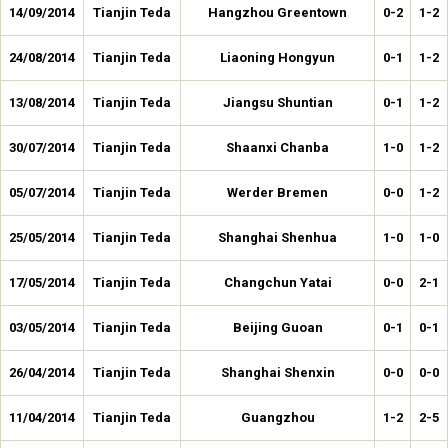
14/09/2014
Tianjin Teda
Hangzhou Greentown
0-2
1-2
24/08/2014
Tianjin Teda
Liaoning Hongyun
0-1
1-2
13/08/2014
Tianjin Teda
Jiangsu Shuntian
0-1
1-2
30/07/2014
Tianjin Teda
Shaanxi Chanba
1-0
1-2
05/07/2014
Tianjin Teda
Werder Bremen
0-0
1-2
25/05/2014
Tianjin Teda
Shanghai Shenhua
1-0
1-0
17/05/2014
Tianjin Teda
Changchun Yatai
0-0
2-1
03/05/2014
Tianjin Teda
Beijing Guoan
0-1
0-1
26/04/2014
Tianjin Teda
Shanghai Shenxin
0-0
0-0
11/04/2014
Tianjin Teda
Guangzhou
1-2
2-5