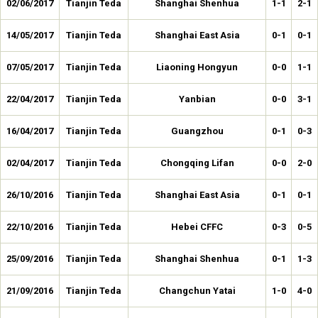
02/06/2017
Tianjin Teda
Shanghai Shenhua
1-1
2-1
14/05/2017
Tianjin Teda
Shanghai East Asia
0-1
0-1
07/05/2017
Tianjin Teda
Liaoning Hongyun
0-0
1-1
22/04/2017
Tianjin Teda
Yanbian
0-0
3-1
16/04/2017
Tianjin Teda
Guangzhou
0-1
0-3
02/04/2017
Tianjin Teda
Chongqing Lifan
0-0
2-0
26/10/2016
Tianjin Teda
Shanghai East Asia
0-1
0-1
22/10/2016
Tianjin Teda
Hebei CFFC
0-3
0-5
25/09/2016
Tianjin Teda
Shanghai Shenhua
0-1
1-3
21/09/2016
Tianjin Teda
Changchun Yatai
1-0
4-0