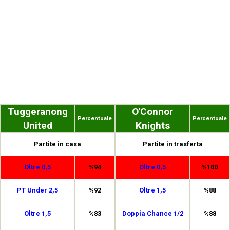
Tuggeranong
O'Connor
Percentuale
Percentuale
United
Knights
Partite in casa
Partite in trasferta
Oltre 0,5
%94
Oltre 0,5
%100
PT Under 2,5
%92
Oltre 1,5
%88
Oltre 1,5
%83
Doppia Chance 1/2
%88