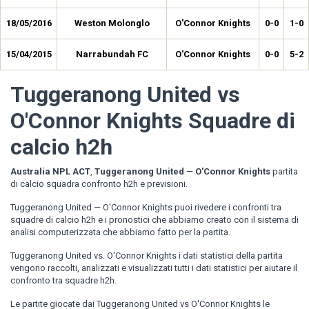
18/05/2016
Weston Molonglo
O'Connor Knights
0-0
1-0
15/04/2015
Narrabundah FC
O'Connor Knights
0-0
5-2
Tuggeranong United vs
O'Connor Knights Squadre di
calcio h2h
Australia NPL ACT
,
Tuggeranong United
—
O'Connor Knights
partita
di calcio squadra confronto h2h e previsioni.
Tuggeranong United — O'Connor Knights puoi rivedere i confronti tra
squadre di calcio h2h e i pronostici che abbiamo creato con il sistema di
analisi computerizzata che abbiamo fatto per la partita.
Tuggeranong United vs. O'Connor Knights i dati statistici della partita
vengono raccolti, analizzati e visualizzati tutti i dati statistici per aiutare il
confronto tra squadre h2h.
Le partite giocate dai Tuggeranong United vs O'Connor Knights le