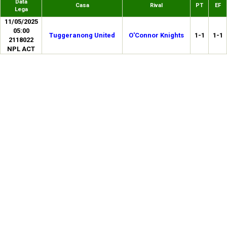
Data
Casa
Rival
PT
EF
Lega
11/05/2025
05:00
Tuggeranong United
O'Connor Knights
1-1
1-1
2118022
NPL ACT