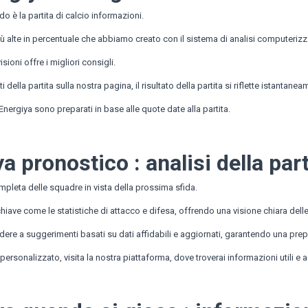
 è la partita di calcio informazioni.
iù alte in percentuale che abbiamo creato con il sistema di analisi computerizza
sioni offre i migliori consigli.
ti della partita sulla nostra pagina, il risultato della partita si riflette istantan
-Energiya sono preparati in base alle quote date alla partita.
a pronostico : analisi della part
ompleta delle squadre in vista della prossima sfida.
chiave come le statistiche di attacco e difesa, offrendo una visione chiara dell
ere a suggerimenti basati su dati affidabili e aggiornati, garantendo una prepa
personalizzato, visita la nostra piattaforma, dove troverai informazioni utili 