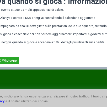
a quando si gioca : informazion
 evento atteso da molti appassionati di calcio.
ll'Alaniya II contro il SKA-Energiya consultando il calendario aggiornato.
agnato da analisi dettagliate sulle prestazioni delle due squadre, aiutando gl
si gioca è essenziale per non perdere aggiornamenti importanti e godersi al m
nergiya quando si gioca e accedere a tutti i dettagli più rilevanti sulla partita.
WhatsApp
, migliorare la tua esperienza e analizzare il nostro traffico. I tuoi dati
vacy
e il nostro utilizzo dei cookie.