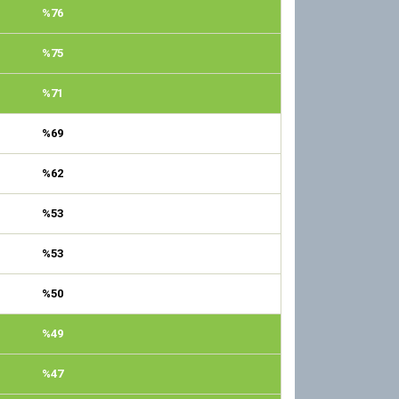
%76
%75
%71
%69
%62
%53
%53
%50
%49
%47