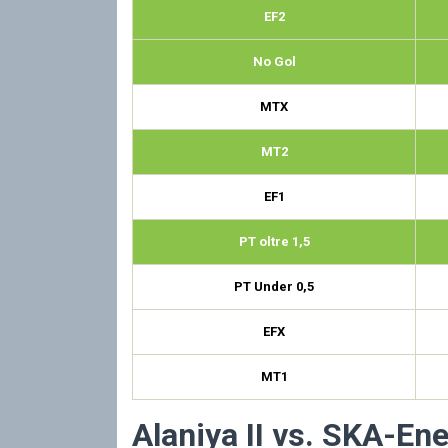
EF2
No Gol
MTX
MT2
EF1
PT oltre 1,5
PT Under 0,5
EFX
MT1
Alaniya II vs. SKA-Ene