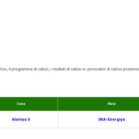
lcio, il programma di calcio, i risultati di calcio e i pronostici di calcio posson
Casa
Rival
Alaniya II
SKA-Energiya