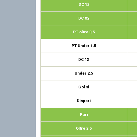
DC 12
DC X2
PT oltre 0,5
PT Under 1,5
DC 1X
Under 2,5
Gol si
Dispari
Pari
Oltre 2,5