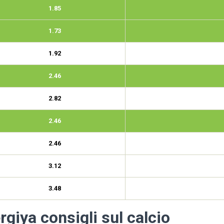
1.85
1.73
1.92
2.46
2.82
2.46
2.46
3.12
3.48
rgiya consigli sul calcio