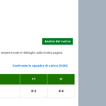
Analisi del calcio
o essere trovati in dettaglio sulla nostra pagina.
Confronta le squadre di calcio (H2H)
PT
EF
0-2
0-4