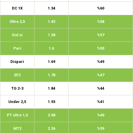
DC 1X
1.34
%60
Oltre 2,5
1.43
%58
Gol si
1.38
%57
Pari
1.6
%50
Dispari
1.69
%49
EF2
1.78
%47
TG 2-3
1.84
%44
Under 2,5
1.93
%41
PT oltre 1,5
2.08
%40
MT2
2.26
%39