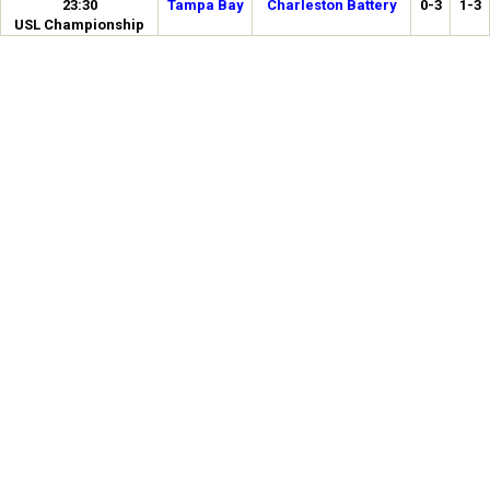
23:30
Tampa Bay
Charleston Battery
0-3
1-3
USL Championship