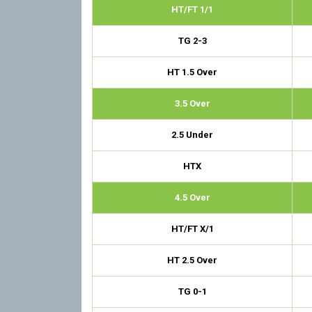
HT/FT 1/1
TG 2-3
HT 1.5 Over
3.5 Over
2.5 Under
HTX
4.5 Over
HT/FT X/1
HT 2.5 Over
TG 0-1